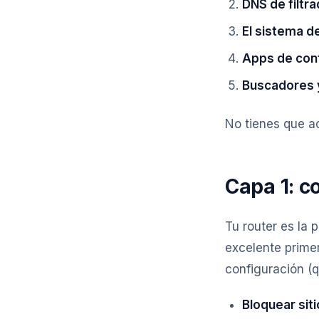
DNS de filtra
El sistema de
Apps de cont
Buscadores 
No tienes que a
Capa 1: co
Tu router es la 
excelente primer
configuración (q
Bloquear sit