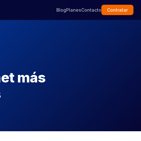
Blog
Planes
Contacto
Contratar
net más
s