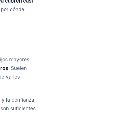
ya cubren casi
s por dónde
hijos mayores
eros
. Suelen
de varios
s y la confianza
son suficientes