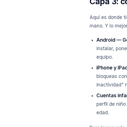
Capa 3: c
Aquí es donde ti
mano. Y lo mejor
Android — Go
instalar, pon
equipo.
iPhone y iPa
bloqueas con
inactividad" 
Cuentas infan
perfil de niñ
edad.