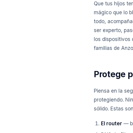
Que tus hijos te
mágico que lo b
todo, acompañar
ser experto, pas
los dispositivos
familias de Anzo
Protege p
Piensa en la se
protegiendo. Nin
sólido. Estas son
El router
— bl