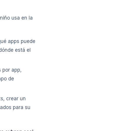
niño usa en la
 qué apps puede
 dónde está el
s por app,
mpo de
s, crear un
nsados para su