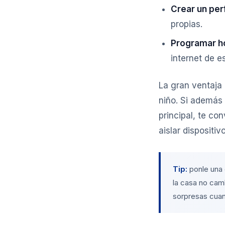
Crear un perf
propias.
Programar ho
internet de e
La gran ventaja d
niño. Si además 
principal, te co
aislar dispositi
Tip:
ponle una 
la casa no camb
sorpresas cuan