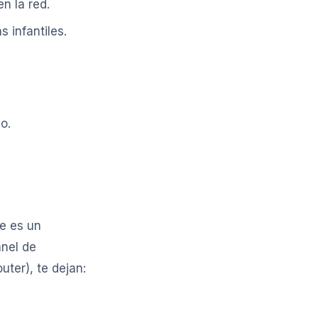
n la red.
 infantiles.
o.
ue es un
anel de
uter), te dejan: