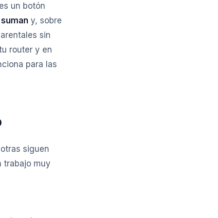
 es un botón
e suman
y, sobre
arentales sin
tu router y en
nciona para las
o
s otras siguen
n trabajo muy